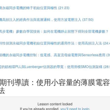
永磁同步電機的轉子初始位置與極性 (21:23)
機高頻注入的經典作法與底層邏輯，使用方波電壓注入 (37:50)
異步電機）參數自學習技術：如何在電機靜止狀態下得到全部電機參數？ (32
特性偵測永磁同步電機初始位置與極性的通用作法：使用高頻注入法 (24:4
的永磁同步電機控制：低電感、高直流母線電壓與Sensorless應用 (39:
的鎖相環PLL與Luenberger估測器的帶寬：使用滑模SMO估測架構 (28:5
EE期刊導讀：使用小容量的薄膜電
法
Lesson content locked
If you're already enrolled,
you'll need to login
.