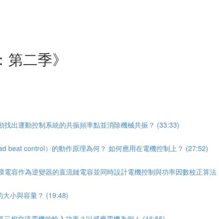
：第二季》
動找出運動控制系統的共振頻率點並消除機械共振？ (33:33)
eat control）的動作原理為何？ 如何應用在電機控制上？ (27:52)
膜電容作為逆變器的直流鏈電容並同時設計電機控制與功率因數校正算法 (41
與容量？ (19:48)
三相交流電機的輸入功率？以感應電機為例！ (16:55)