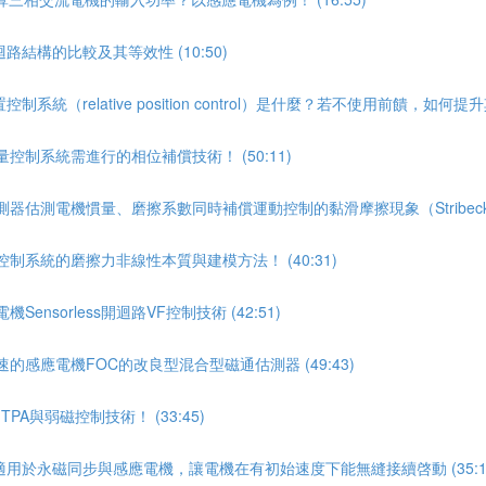
結構的比較及其等效性 (10:50)
relative position control）是什麼？若不使用前饋，如何提升其
控制系統需進行的相位補償技術！ (50:11)
器估測電機慣量、磨擦系數同時補償運動控制的黏滑摩擦現象（Stribeck效應
制系統的磨擦力非線性本質與建模方法！ (40:31)
nsorless開迴路VF控制技術 (42:51)
的感應電機FOC的改良型混合型磁通估測器 (49:43)
A與弱磁控制技術！ (33:45)
用於永磁同步與感應電機，讓電機在有初始速度下能無縫接續啓動 (35:1